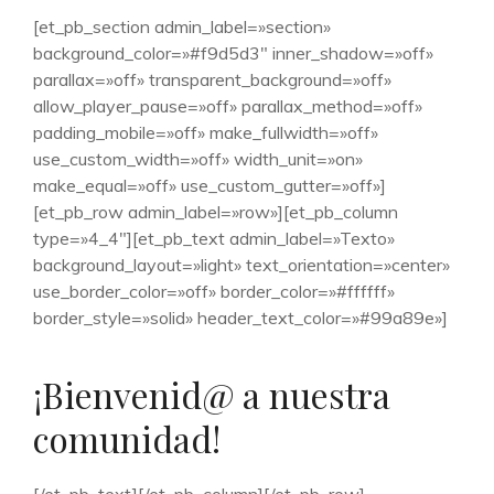
[et_pb_section admin_label=»section»
background_color=»#f9d5d3″ inner_shadow=»off»
parallax=»off» transparent_background=»off»
allow_player_pause=»off» parallax_method=»off»
padding_mobile=»off» make_fullwidth=»off»
use_custom_width=»off» width_unit=»on»
make_equal=»off» use_custom_gutter=»off»]
[et_pb_row admin_label=»row»][et_pb_column
type=»4_4″][et_pb_text admin_label=»Texto»
background_layout=»light» text_orientation=»center»
use_border_color=»off» border_color=»#ffffff»
border_style=»solid» header_text_color=»#99a89e»]
¡Bienvenid@ a nuestra
comunidad!