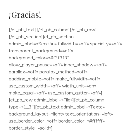
¡Gracias!
[/et_pb_text][/et_pb_column][/et_pb_row]
[/et_pb_section][et_pb_section
admin_label=»Sección» fullwidth=»off» specialty=»off»
transparent_background=»off»
background_color=»#f3f3f3″
allow_player_pause=»off» inner_shadow=»off»
parallax=»off» parallax_method=»off»
padding_mobile=»off» make_fullwidth=»off»
use_custom_width=»off» width_unit=»on»
make_equal=»off» use_custom_gutter=»off»]
[et_pb_row admin_label=»Fila»][et_pb_column
type=»1_3″][et_pb_text admin_label=»Texto»
background_layout=»light» text_orientation=»left»
use_border_color=»off» border_color=»#ffffff»
border_style=»solid»]