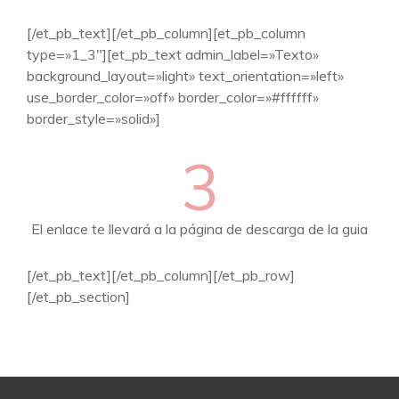
[/et_pb_text][/et_pb_column][et_pb_column
type=»1_3″][et_pb_text admin_label=»Texto»
background_layout=»light» text_orientation=»left»
use_border_color=»off» border_color=»#ffffff»
border_style=»solid»]
3
El enlace te llevará a la página de descarga de la guia
[/et_pb_text][/et_pb_column][/et_pb_row]
[/et_pb_section]