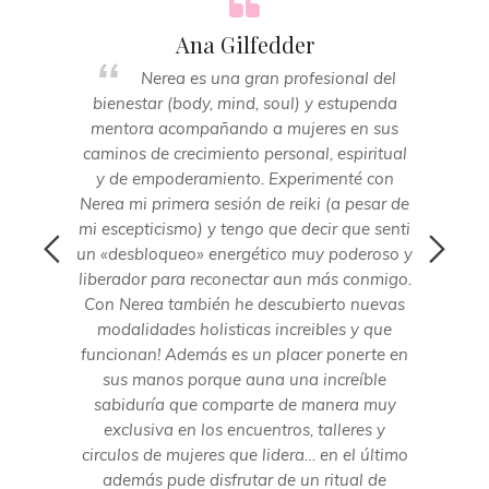
ajo lo
ad. Yo
Ana Gilfedder
ficos
Nerea es una gran profesional del
 para
bienestar (body, mind, soul) y estupenda
c
ses de
mentora acompañando a mujeres en sus
cuid
istros
caminos de crecimiento personal, espiritual
tiemp
nte.,
y de empoderamiento. Experimenté con
de
 un
Nerea mi primera sesión de reiki (a pesar de
e me
mi escepticismo) y tengo que decir que senti
tar al
un «desbloqueo» energético muy poderoso y
se la
liberador para reconectar aun más conmigo.
on su
Con Nerea también he descubierto nuevas
modalidades holisticas increibles y que
funcionan! Además es un placer ponerte en
sus manos porque auna una increíble
sabiduría que comparte de manera muy
exclusiva en los encuentros, talleres y
circulos de mujeres que lidera… en el último
además pude disfrutar de un ritual de