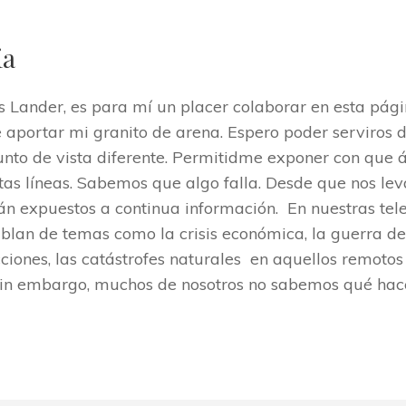
ia
 Lander, es para mí un placer colaborar en esta pág
aportar mi granito de arena. Espero poder serviros d
punto de vista diferente. Permitidme exponer con que
tas líneas. Sabemos que algo falla. Desde que nos le
n expuestos a continua información. En nuestras telev
blan de temas como la crisis económica, la guerra de Si
cciones, las catástrofes naturales en aquellos remotos 
sin embargo, muchos de nosotros no sabemos qué hace