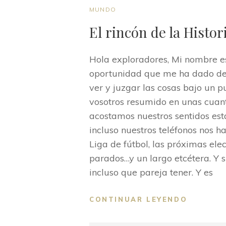
ENLACES
MUNDO
DE
El rincón de la Histor
CATEGORÍAS
Hola exploradores, Mi nombre es
oportunidad que me ha dado de 
ver y juzgar las cosas bajo un 
vosotros resumido en unas cuan
acostamos nuestros sentidos está
incluso nuestros teléfonos nos ha
Liga de fútbol, las próximas ele
parados…y un largo etcétera. Y 
incluso que pareja tener. Y es
EL
CONTINUAR LEYENDO
RINCÓN
DE