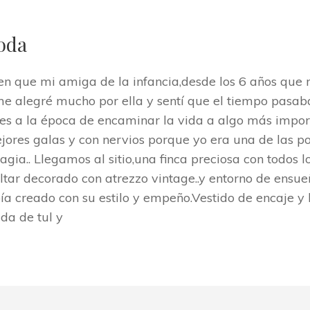
oda
en que mi amiga de la infancia,desde los 6 años que
e alegré mucho por ella y sentí que el tiempo pas
es a la época de encaminar la vida a algo más import
ores galas y con nervios porque yo era una de las por
ia.. Llegamos al sitio,una finca preciosa con todos los 
tar decorado con atrezzo vintage..y entorno de ensue
ía creado con su estilo y empeño.Vestido de encaje y l
lda de tul y