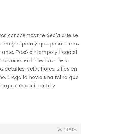
 nos conocemos,me decía que se
aba muy rápido y que pasábamos
ante. Pasó el tiempo y llegó el
tavoces en la lectura de la
detalles: velos,flores, sillas en
ño. Llegó la novia,una reina que
argo, con caída sútil y
BY
BYLINE
NEREA