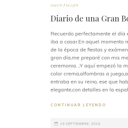
ENLACES
AMOR
/
MUJER
DE
Diario de una Gran B
CATEGORÍAS
Recuerdo perfectamente el día 
iba a casar.En aquel momento m
de la época de fiestas y exámen
gran día,me preparé con mis mej
ceremonia. ..Y aquí empezó la mag
color crema,alfombras a juego,al
entraba en su reino, ese que hab
elegante,con detalles en la espa
DIARIO
CONTINUAR LEYENDO
DE
UNA
PUBLICADO
GRAN
19 SEPTIEMBRE, 2016