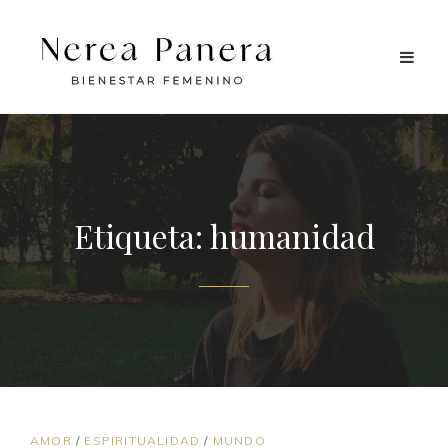
Etiqueta:
humanidad
ENLACES
AMOR
/
ESPIRITUALIDAD
/
MUNDO