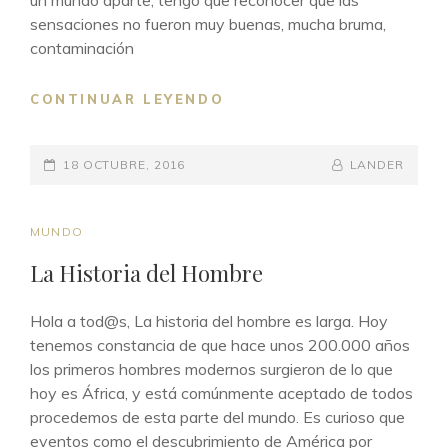
un mundo aparte, tengo que reconocer que las
sensaciones no fueron muy buenas, mucha bruma,
contaminación
TU
CONTINUAR LEYENDO
INTUICIÓN
SIEMPRE
PUBLICADO
TE
BY
BYLINE
18 OCTUBRE, 2016
LANDER
HABLA..VAYAS
EL
LINE
DONDE
VAYAS
ENLACES
MUNDO
DE
La Historia del Hombre
CATEGORÍAS
Hola a tod@s, La historia del hombre es larga. Hoy
tenemos constancia de que hace unos 200.000 años
los primeros hombres modernos surgieron de lo que
hoy es África, y está comúnmente aceptado de todos
procedemos de esta parte del mundo. Es curioso que
eventos como el descubrimiento de América por