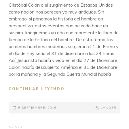
Cristóbal Colón o el surgimiento de Estados Unidos
como nación nos parecen ya muy antiguos. Sin
embrago, si ponemos la historia del hombre en
perspectiva, estos eventos han ocurrido hace un
suspiro. Imaginemos un año que represente la línea de
tiempo de la historia del hombre. De esta forma, los
primeros hombres modernos surgieron el 1 de Enero y
el día de hoy sería el 31 de diciembre a las 24 horas.
Así, Jesucristo habría vivido en el día 27 de Diciembre,
Colón habría descubierto América el 31 de Diciembre
por la mañana y la Segunda Guerra Mundial habría
LA
CONTINUAR LEYENDO
HISTORIA
DEL
PUBLICADO
HOMBRE
BY
BYLINE
5 SEPTIEMBRE, 2016
LANDER
EL
LINE
ENLACES
MUNDO