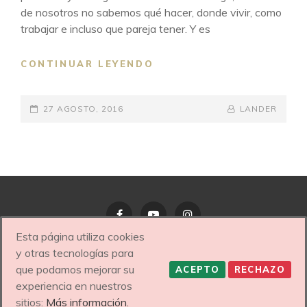
de nosotros no sabemos qué hacer, donde vivir, como
trabajar e incluso que pareja tener. Y es
EL
CONTINUAR LEYENDO
RINCÓN
DE
PUBLICADO
LA
BY
BYLINE
27 AGOSTO, 2016
LANDER
HISTORIA
EL
LINE
Esta página utiliza cookies
Facebook
YouTube
Instagram
y otras tecnologías para
que podamos mejorar su
ACEPTO
RECHAZO
COPYRIGHT © 2026
NEREA PANERA – MENTORA
experiencia en nuestros
FEMENINA Y PROFESIONAL DE BELLEZA HOLÍSTICA
|
MY
sitios:
Más información.
MUSIC BAND POR
CATCH THEMES