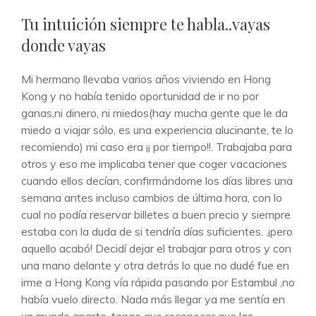
DE
Tu intuición siempre te habla..vayas
CATEGORÍAS
donde vayas
Mi hermano llevaba varios años viviendo en Hong
Kong y no había tenido oportunidad de ir no por
ganas,ni dinero, ni miedos(hay mucha gente que le da
miedo a viajar sólo, es una experiencia alucinante, te lo
recomiendo) mi caso era ¡¡ por tiempo!!. Trabajaba para
otros y eso me implicaba tener que coger vacaciones
cuando ellos decían, confirmándome los días libres una
semana antes incluso cambios de última hora, con lo
cual no podía reservar billetes a buen precio y siempre
estaba con la duda de si tendría días suficientes. .¡pero
aquello acabó! Decidí dejar el trabajar para otros y con
una mano delante y otra detrás lo que no dudé fue en
irme a Hong Kong vía rápida pasando por Estambul ,no
había vuelo directo. Nada más llegar ya me sentía en