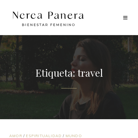
Etiqueta:
travel
ENLACES
AMOR
/
ESPIRITUALIDAD
/
MUNDO