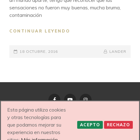
un mundo aparte, tengo que reconocer que las
sensaciones no fueron muy buenas, mucha bruma,
contaminación
TU
CONTINUAR LEYENDO
INTUICIÓN
SIEMPRE
PUBLICADO
TE
BY
BYLINE
18 OCTUBRE, 2016
LANDER
HABLA..VAYAS
EL
LINE
DONDE
VAYAS
Esta página utiliza cookies
Facebook
YouTube
Instagram
y otras tecnologías para
que podamos mejorar su
ACEPTO
RECHAZO
COPYRIGHT © 2026
NEREA PANERA – MENTORA
experiencia en nuestros
FEMENINA Y PROFESIONAL DE BELLEZA HOLÍSTICA
|
MY
sitios:
Más información.
MUSIC BAND POR
CATCH THEMES