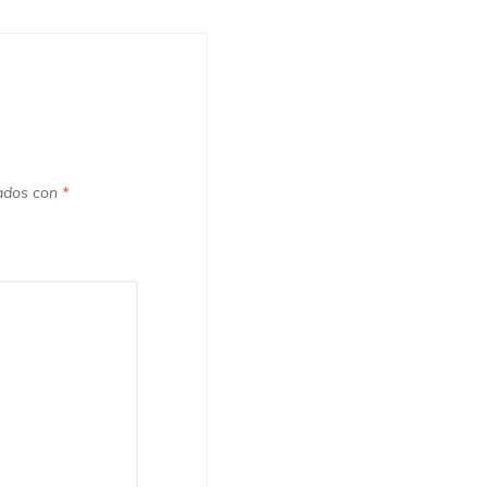
cados con
*