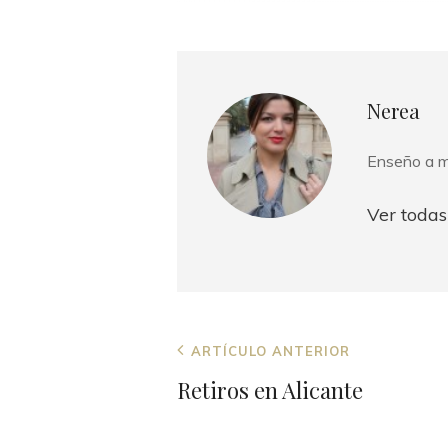
Autor:
Nerea
Enseño a m
Ver todas
Navegación
Entrada
ARTÍCULO ANTERIOR
de
anterior
Retiros en Alicante
entradas