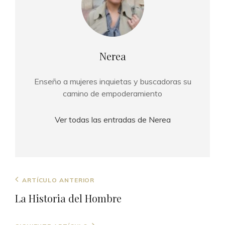
Autor:
Nerea
Enseño a mujeres inquietas y buscadoras su
camino de empoderamiento
Ver todas las entradas de Nerea
Navegación
Entrada
ARTÍCULO ANTERIOR
de
anterior
La Historia del Hombre
entradas