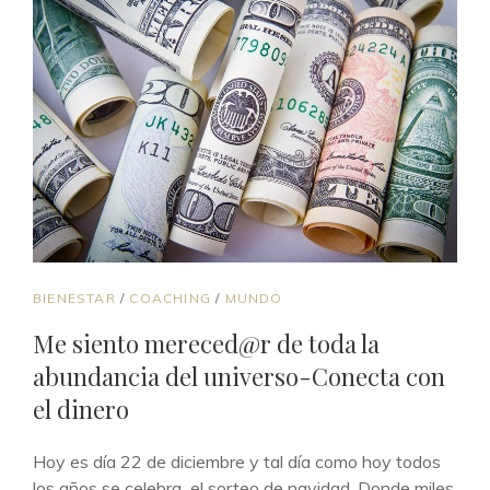
ENLACES
BIENESTAR
/
COACHING
/
MUNDO
DE
Me siento mereced@r de toda la
CATEGORÍAS
abundancia del universo-Conecta con
el dinero
Hoy es día 22 de diciembre y tal día como hoy todos
los años se celebra el sorteo de navidad. Donde miles