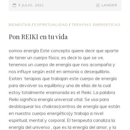
PUBLICADO
AYUDA
BY
BYLINE
5 JULIO, 2021
LANDER
CON
EL
LINE
EL
ESTRÉS
ENLACES
BIENESTAR
/
ESPIRITUALIDAD
/
TERAPIAS ENERGETICAS
DE
Pon REIKI en tu vida
CATEGORÍAS
somos energía Este concepto quiere decir que aparte
de tener un cuerpo físico, es decir lo que se ve,
tenemos un cuerpo de energía que nos acompaña y
nos influye según esté en armonía o desequilibrio.
Exiten terapias que trabajan este cuerpo de energía
para devolver su equilibrio,y una de ellas de la cual
estoy totalmente enamorada es el Reiki. La palabra
Reiki significa energía universal vital. Se usa para
desbloquear los chakras(centros de energía que están
en nuestro cuerpo energético)y trabaja a nivel
espiritual, mental y corporal. El terapeuta canaliza la
energía del universo , que es la energía del amor, y la