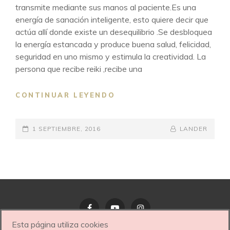
transmite mediante sus manos al paciente.Es una
energía de sanación inteligente, esto quiere decir que
actúa allí donde existe un desequilibrio .Se desbloquea
la energía estancada y produce buena salud, felicidad,
seguridad en uno mismo y estimula la creatividad. La
persona que recibe reiki ,recibe una
PON
CONTINUAR LEYENDO
REIKI
EN
PUBLICADO
TU
BY
BYLINE
1 SEPTIEMBRE, 2016
LANDER
VIDA
EL
LINE
Esta página utiliza cookies
Facebook
YouTube
Instagram