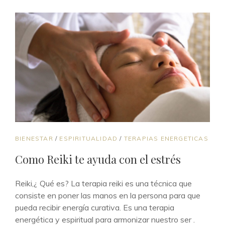
ENLACES
BIENESTAR
/
ESPIRITUALIDAD
/
TERAPIAS ENERGETICAS
DE
Como Reiki te ayuda con el estrés
CATEGORÍAS
Reiki,¿ Qué es? La terapia reiki es una técnica que
consiste en poner las manos en la persona para que
pueda recibir energía curativa. Es una terapia
energética y espiritual para armonizar nuestro ser .