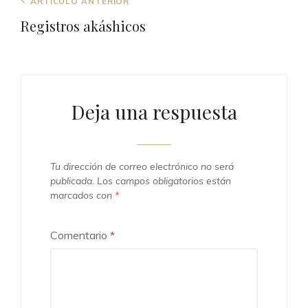
Navegación
Entrada
ARTÍCULO ANTERIOR
de
anterior
Registros akáshicos
entradas
Deja una respuesta
Tu dirección de correo electrónico no será
publicada.
Los campos obligatorios están
marcados con
*
Comentario
*