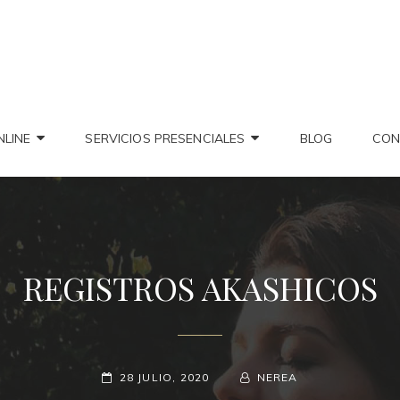
PANERA – MENTORA FEMEN
no Y Mentoring Espiritual
A HOLÍSTICA
NLINE
SERVICIOS PRESENCIALES
BLOG
CON
REGISTROS AKASHICOS
PUBLICADO
BY
BYLINE
28 JULIO, 2020
NEREA
EL
LINE