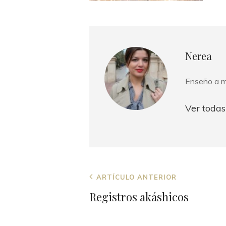
Autor:
Nerea
Enseño a m
Ver todas
Navegación
Entrada
ARTÍCULO ANTERIOR
de
anterior
Registros akáshicos
entradas