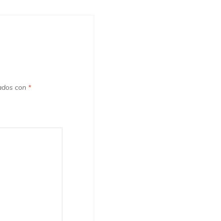
cados con
*