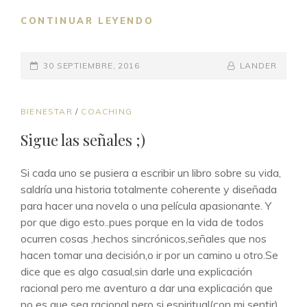
KONNICHIWA-
CONTINUAR LEYENDO
HOLA
PUBLICADO
BY
BYLINE
30 SEPTIEMBRE, 2016
LANDER
EL
LINE
ENLACES
BIENESTAR
/
COACHING
DE
Sigue las señales ;)
CATEGORÍAS
Si cada uno se pusiera a escribir un libro sobre su vida,
saldría una historia totalmente coherente y diseñada
para hacer una novela o una película apasionante. Y
por que digo esto..pues porque en la vida de todos
ocurren cosas ,hechos sincrónicos,señales que nos
hacen tomar una decisión,o ir por un camino u otro.Se
dice que es algo casual,sin darle una explicación
racional pero me aventuro a dar una explicación que
no es que sea racional pero si espiritual(con mi sentir).