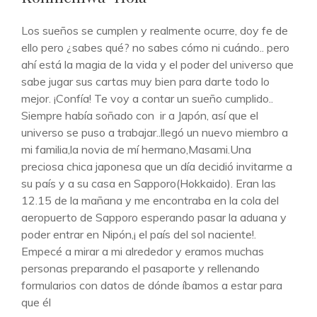
CATEGORÍAS
Los sueños se cumplen y realmente ocurre, doy fe de
ello pero ¿sabes qué? no sabes cómo ni cuándo.. pero
ahí está la magia de la vida y el poder del universo que
sabe jugar sus cartas muy bien para darte todo lo
mejor. ¡Confía! Te voy a contar un sueño cumplido..
Siempre había soñado con ir a Japón, así que el
universo se puso a trabajar..llegó un nuevo miembro a
mi familia,la novia de mí hermano,Masami.Una
preciosa chica japonesa que un día decidió invitarme a
su país y a su casa en Sapporo(Hokkaido). Eran las
12.15 de la mañana y me encontraba en la cola del
aeropuerto de Sapporo esperando pasar la aduana y
poder entrar en Nipón,¡ el país del sol naciente!.
Empecé a mirar a mi alrededor y eramos muchas
personas preparando el pasaporte y rellenando
formularios con datos de dónde íbamos a estar para
que él