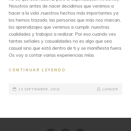
Nosotros antes de nacer decidimos que venimos a
hacer a la vida ,nuestros hechos más importantes ya
los hemos trazado, las personas que más nos marcan,
los aprendizajes que venimos a cumplir, nuestras
cualidades y trabajos a realizar. Por eso cuando ves
tantas señales y casualidades no es algo que sea
casual sino que está dentro de ti y se manifiesta fuera.
Os voy a contar varias experiencias mías
SIGUE
CONTINUAR LEYENDO
LAS
SEÑALES
PUBLICADO
BY
BYLINE
14 SEPTIEMBRE, 2016
LANDER
EL
LINE