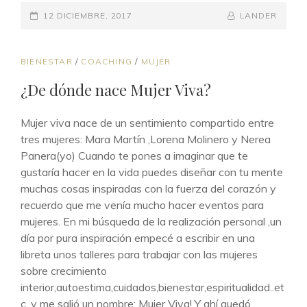
PUBLICADO
BY
BYLINE
12 DICIEMBRE, 2017
LANDER
EL
LINE
ENLACES
BIENESTAR
/
COACHING
/
MUJER
DE
¿De dónde nace Mujer Viva?
CATEGORÍAS
Mujer viva nace de un sentimiento compartido entre
tres mujeres: Mara Martín ,Lorena Molinero y Nerea
Panera(yo) Cuando te pones a imaginar que te
gustaría hacer en la vida puedes diseñar con tu mente
muchas cosas inspiradas con la fuerza del corazón y
recuerdo que me venía mucho hacer eventos para
mujeres. En mi búsqueda de la realización personal ,un
día por pura inspiración empecé a escribir en una
libreta unos talleres para trabajar con las mujeres
sobre crecimiento
interior,autoestima,cuidados,bienestar,espiritualidad..et
c. y me salió un nombre: Mujer Viva! Y ahí quedó