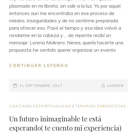
plasmado en mi libreta, sin salir a la luz. Yo por aquel
entonces aun me encontraba en ese proceso de
miedos, inseguridades y de no sentirme preparada
para ofrecer eso. Pasó el tiempo y esa idea volvió a
rondarme en la cabeza y…. de repente recibí un
mensaje: Lorena Molinero: Nerea, quería hacerte una
propuesta..he sentido querer organizar un evento
¿DE
CONTINUAR LEYENDO
DÓNDE
NACE
PUBLICADO
MUJER
BY
BYLINE
11 SEPTIEMBRE, 2017
LANDER
VIVA?
EL
LINE
ENLACES
COACHING
/
ESPIRITUALIDAD
/
TERAPIAS ENERGETICAS
DE
Un futuro inimaginable te está
CATEGORÍAS
esperando( te cuento mi experiencia)