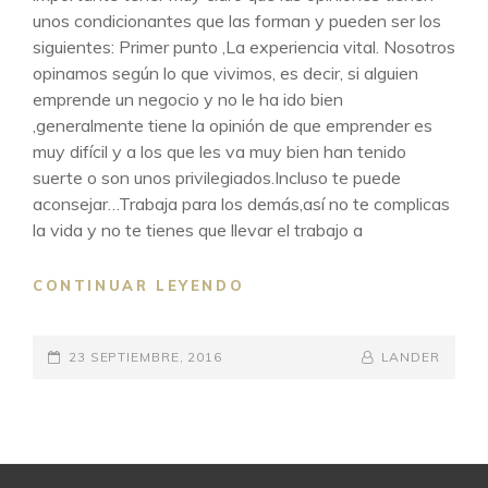
unos condicionantes que las forman y pueden ser los
siguientes: Primer punto ,La experiencia vital. Nosotros
opinamos según lo que vivimos, es decir, si alguien
emprende un negocio y no le ha ido bien
,generalmente tiene la opinión de que emprender es
muy difícil y a los que les va muy bien han tenido
suerte o son unos privilegiados.Incluso te puede
aconsejar…Trabaja para los demás,así no te complicas
la vida y no te tienes que llevar el trabajo a
TU
CONTINUAR LEYENDO
OPINIÓN
ESTÁ
PUBLICADO
BIEN
BY
BYLINE
23 SEPTIEMBRE, 2016
LANDER
Y
EL
LINE
LA
MÍA
TAMBIÉN