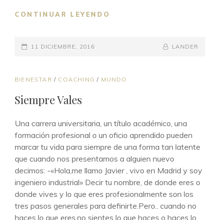
UN
CONTINUAR LEYENDO
FUTURO
INIMAGINABLE
PUBLICADO
TE
BY
BYLINE
11 DICIEMBRE, 2016
LANDER
ESTÁ
EL
LINE
ESPERANDO(
TE
ENLACES
BIENESTAR
/
COACHING
/
MUNDO
CUENTO
DE
Siempre Vales
MI
CATEGORÍAS
EXPERIENCIA)
Una carrera universitaria, un título académico, una
formación profesional o un oficio aprendido pueden
marcar tu vida para siempre de una forma tan latente
que cuando nos presentamos a alguien nuevo
decimos: -«Hola,me llamo Javier , vivo en Madrid y soy
ingeniero industrial» Decir tu nombre, de donde eres o
donde vives y lo que eres profesionalmente son los
tres pasos generales para definirte.Pero.. cuando no
haces lo que eres,no sientes lo que haces o haces lo