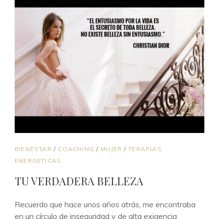
ENLACES
BIENESTAR
/
COACHING
/
MUJER
/
TERAPIAS
DE
ENERGETICAS
CATEGORÍAS
TU VERDADERA BELLEZA
Recuerdo que hace unos años atrás, me encontraba
en un círculo de inseguridad y de alta exigencia