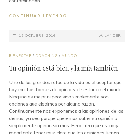
contaminación
TU
CONTINUAR LEYENDO
INTUICIÓN
SIEMPRE
PUBLICADO
TE
BY
BYLINE
18 OCTUBRE, 2016
LANDER
HABLA..VAYAS
EL
LINE
DONDE
VAYAS
ENLACES
BIENESTAR
/
COACHING
/
MUNDO
DE
Tu opinión está bien y la mía también
CATEGORÍAS
Uno de los grandes retos de la vida es el aceptar que
hay muchas formas de opinar y de estar en el mundo.
Ninguna es mejor ni peor sino simplemente son
opciones que elegimos por alguna razón.
Continuamente nos exponemos a las opiniones de los
demás, ya sea porque queremos saber su opinión o
simplemente opinan sin más. Pero creo que es muy
importante tener muy claro que las opiniones tienen