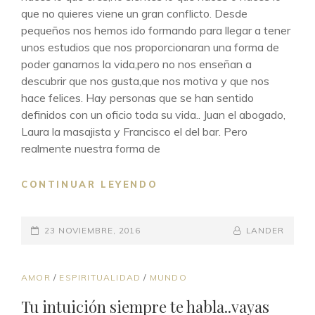
que no quieres viene un gran conflicto. Desde
pequeños nos hemos ido formando para llegar a tener
unos estudios que nos proporcionaran una forma de
poder ganarnos la vida,pero no nos enseñan a
descubrir que nos gusta,que nos motiva y que nos
hace felices. Hay personas que se han sentido
definidos con un oficio toda su vida.. Juan el abogado,
Laura la masajista y Francisco el del bar. Pero
realmente nuestra forma de
SIEMPRE
CONTINUAR LEYENDO
VALES
PUBLICADO
BY
BYLINE
23 NOVIEMBRE, 2016
LANDER
EL
LINE
ENLACES
AMOR
/
ESPIRITUALIDAD
/
MUNDO
DE
Tu intuición siempre te habla..vayas
CATEGORÍAS