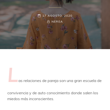
PUBLICADO
17 AGOSTO, 2020
EL
BY
BYLINE
NEREA
LINE
L
as relaciones de pareja son una gran escuela de
convivencia y de auto conocimiento donde salen los
miedos más inconscientes.