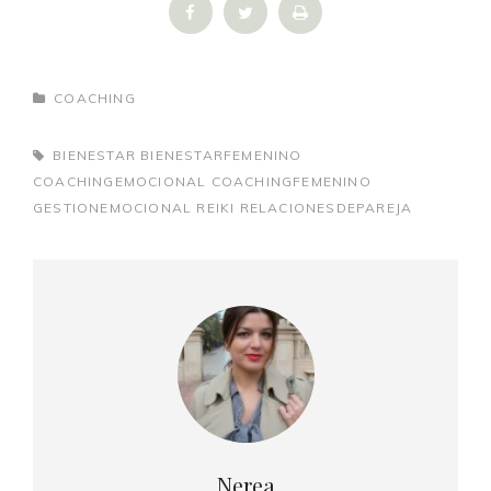
CATEGORÍAS
COACHING
ETIQUETAS,
BIENESTAR
BIENESTARFEMENINO
COACHINGEMOCIONAL
COACHINGFEMENINO
GESTIONEMOCIONAL
REIKI
RELACIONESDEPAREJA
Autor:
Nerea