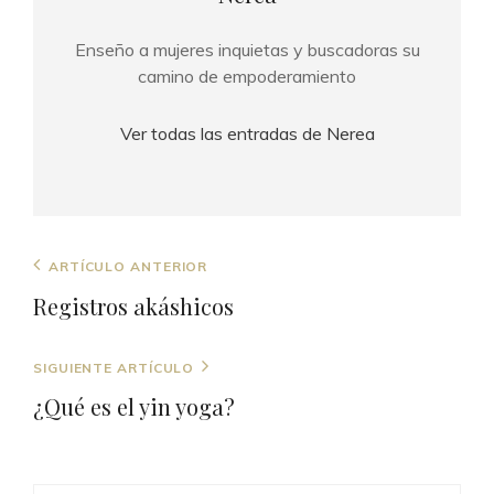
Enseño a mujeres inquietas y buscadoras su
camino de empoderamiento
Ver todas las entradas de Nerea
Navegación
Entrada
ARTÍCULO ANTERIOR
de
anterior
Registros akáshicos
entradas
Entrada
SIGUIENTE ARTÍCULO
siguiente
¿Qué es el yin yoga?